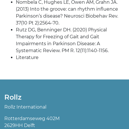
Nombela C, Hughes LE, Owen AM, Grahn JA.
(2013) Into the groove: can rhythm influence
Parkinson’s disease? Neurosci Biobehav Rev.
37(10 Pt 2):2564-70.
Rutz DG, Benninger DH. (2020) Physical
Therapy for Freezing of Gait and Gait
Impairments in Parkinson Disease: A
Systematic Review. PM R. 12(11):1140-1156.
Literature
Rollz
Rollz International
Rotterdamseweg 402M
2629HH Delft