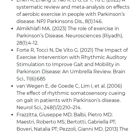
systematic review and meta-analysis on effects
of aerobic exercise in people with Parkinson’s
disease. NPJ Parkinsons Dis., 8(1):146.
Almikhlafi MA. (2023) The role of exercise in
Parkinson’s Disease. Neurosciences (Riyadh),
28(1):4-12.
Forte R, Tocci N, De Vito G. (2021) The Impact of
Exercise Intervention with Rhythmic Auditory
Stimulation to Improve Gait and Mobility in
Parkinson Disease: An Umbrella Review. Brain
Sci., 11(6):685
van Wegen E, de Goede C, Lim I, et al. (2006)
The effect of rhythmic somatosensory cueing
on gait in patients with Parkinson’s disease.
Neurol Sci., 248(1/2):210–214.
Frazzitta, Giuseppe MD; Balbi, Pietro MD;
Maestri, Roberto MS; Bertotti, Gabriella PT;
Boveri, Natalia PT; Pezzoli, Gianni MD. (2013) The