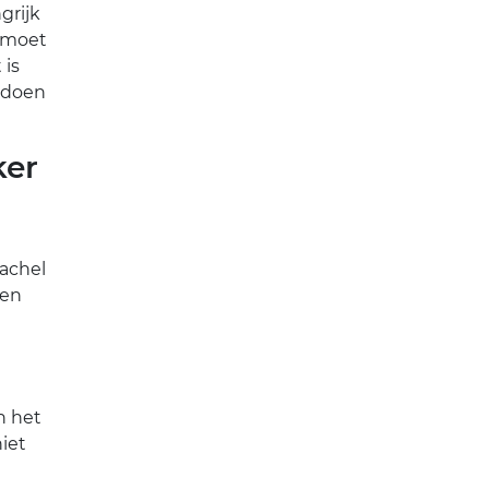
grijk
d moet
 is
e doen
ker
Rachel
een
n het
niet