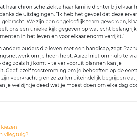
t haar chronische ziekte haar familie dichter bij elkaar 
danks de uitdagingen. “Ik heb het gevoel dat deze erva
t gebracht. We zijn een ongelooflijk team geworden, kla
eft ons een unieke kijk gegeven op wat echt belangrijk 
nten in het leven en voor elkaar enorm verrijkt.”
n andere ouders die leven met een handicap, zegt Rache
ingsnetwerk om je heen hebt. Aarzel niet om hulp te vr
 dag zoals hij komt – te ver vooruit plannen kan je
lt. Geef jezelf toestemming om je behoeften op de eers
zijn veerkrachtig en ze zullen uiteindelijk begrijpen dat 
 aan je welzijn: je deed wat je moest doen om elke dag do
 kiezen
n vliegtuig?