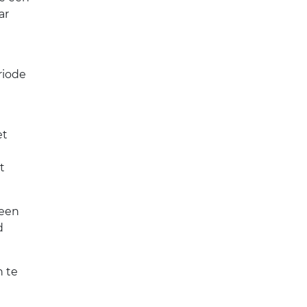
ar
riode
et
t
 een
d
n te