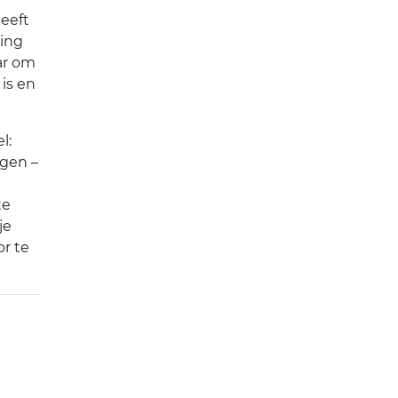
heeft
ring
ar om
is en
l:
agen –
te
je
or te