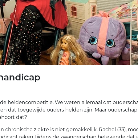
handicap
r de heldencompetitie. We weten allemaal dat oudersch
 en dat toegewijde ouders helden zijn. Maar ouderscha
ehoort dat?
n chronische ziekte is niet gemakkelijk. Rachel (33), mo
handicapt raken tijdens de zwangerschap betekende dat 