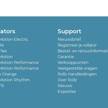
lators
Support
 Motion Electric
Nieuwsbrief
Air
Registreer je rollator
Flex
Bestel- en retourinformat
 Motion
Garantie
 Motion Performance
Verkooppunten
 Motion Performance
Veelgestelde vragen
h Orange
Rollz Handleidingen
 Motion Rhythm
Over Rollz
Fit
Nieuws
Expertise