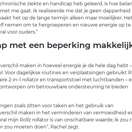
 chronische ziekte en handicap heb geleerd, is hoe belan
d met me gaat. Ik realiseerde me dat je geen dapperhei
maakt het op de lange termijn alleen maar moeilijker. Het
ezelf nemen om te hergroeperen en nieuwe energie op t
oral voor ouders.”
p met een beperking makkelij
schil maken in hoeveel energie je de hele dag hebt –
l. Voor dagelijkse routines en verplaatsingen gebruikt 
ire 2-in-1 rollator en transportstoel met luchtbanden – 
s ontworpen om betrouwbare ondersteuning te bieden
ngen zoals zitten voor taken en het gebruik van
 verschil maken in het verminderen van vermoeidheid e
l mijn Rollz rollator is van onschatbare waarde; ik zou 
er zou moeten doen”, Rachel zegt.