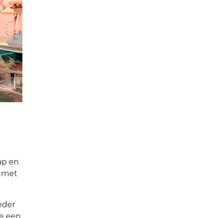
ap en
p met
eder
je een