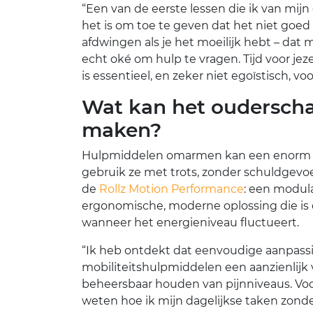
“Een van de eerste lessen die ik van mijn
het is om toe te geven dat het niet goe
afdwingen als je het moeilijk hebt – dat 
echt oké om hulp te vragen. Tijd voor j
is essentieel, en zeker niet egoïstisch, vo
Wat kan het ouderscha
maken?
Hulpmiddelen omarmen kan een enorm ver
gebruik ze met trots, zonder schuldgevoe
de
Rollz Motion Performance
: een modula
ergonomische, moderne oplossing die i
wanneer het energieniveau fluctueert.
“Ik heb ontdekt dat eenvoudige aanpassi
mobiliteitshulpmiddelen een aanzienlijk
beheersbaar houden van pijnniveaus. Voora
weten hoe ik mijn dagelijkse taken zond