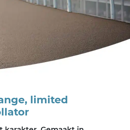
ange, limited
llator
t karakter. Gemaakt in