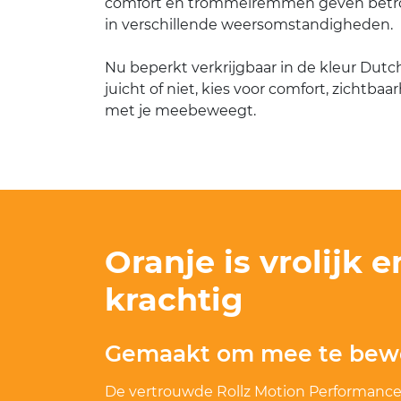
comfort en trommelremmen geven betr
in verschillende weersomstandigheden.
Nu beperkt verkrijgbaar in de kleur Dutc
juicht of niet, kies voor comfort, zichtbaa
met je meebeweegt.
Oranje is vrolijk e
krachtig
Gemaakt om mee te be
De vertrouwde Rollz Motion Performance, 