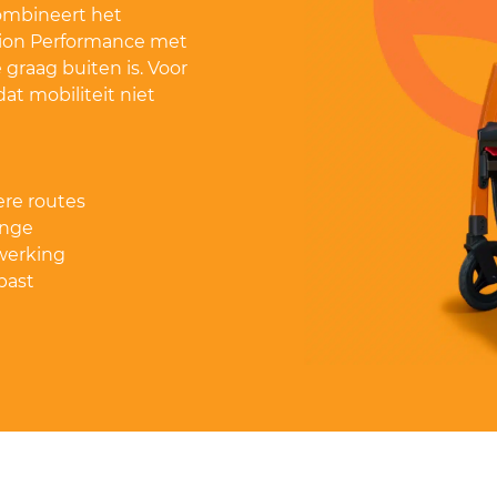
ombineert het
otion Performance met
 graag buiten is. Voor
at mobiliteit niet
ere routes
ange
fwerking
 past