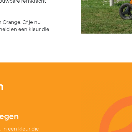
ouwbare remkracht
h Orange. Of je nu
rheid en een kleur die
n
wegen
in een kleur die