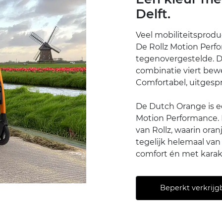
Delft.
Veel mobiliteitsprodu
De Rollz Motion Perf
tegenovergestelde. Dez
combinatie viert bewe
Comfortabel, uitgespr
De Dutch Orange is e
Motion Performance. 
van Rollz, waarin oran
tegelijk helemaal van
comfort én met karak
Beperkt verkrijg