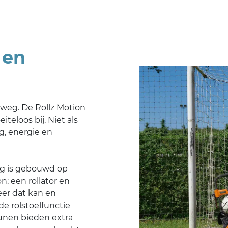
r en
rweg. De Rollz Motion
eloos bij. Niet als
g, energie en
ng is gebouwd op
n: een rollator en
eer dat kan en
e rolstoelfunctie
eunen bieden extra