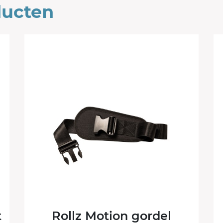
ducten
t
Rollz Motion gordel