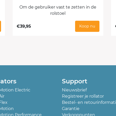
Om de gebruiker vast te zetten in de
rolstoel
€
39,95
Koop nu
lators
Support
 Motion Electric
Nieuwsbrief
Air
Registreer je rollator
Flex
Bestel- en retourinformat
 Motion
Garantie
 Motion Performance
Verkooppunten