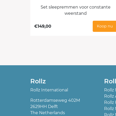
Set sleepremmen voor constante
weerstand
€
149,00
Koop nu
Rollz
Rol
Rollz International
Rollz
Rollz 
Rotterdamseweg 402M
Rollz 
2629HH Delft
Rollz
The Netherlands
Rollz