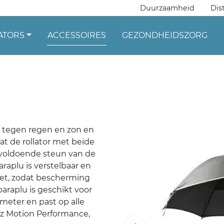
Duurzaamheid
Dis
ATORS
ACCESSOIRES
GEZONDHEIDSZORG
r tegen regen en zon en
t de rollator met beide
 voldoende steun van de
paraplu is verstelbaar en
zet, zodat bescherming
araplu is geschikt voor
eter en past op alle
ollz Motion Performance,