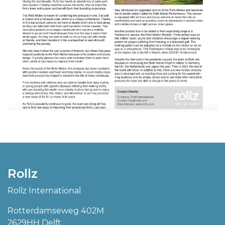
Rollz
Rollz International
Rotterdamseweg 402M
2629HH Delft